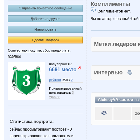
Комплименты
Отправить приватное сообщение
Комплиментов нет.
Вы не авторизованы! Чтоб
Добавить в друзья
Игнорировать
Сделать подарок
Метки лидеров
Совместная покупка: сбор предоплаты,
раздачи
популярность:
-5
6691 место
Интервью
↓
рейтинг
3503
?
Привилегированный
пользователь
3
уровня
AlekseyVA состоит в
фо
Статистика портрета:
сейчас просматривают портрет - 0
зарегистрированные пользователи